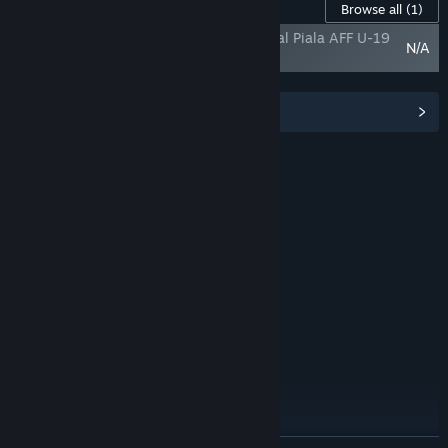
Content For jitutoto Lotre Togel
Browse all
(1)
JITUTOTO SLOT TOTO4D Jadwal Semifinal Piala AFF U-19
N/A
2026 Indonesia Vs Australia.
View Community Hub
About Lotre Togel
Keyword :
jitutoto Togel
Hadiah Togel
Togel Online
Togel 10 Juta
Nomor Togel 4D
jitutoto resmi
jitutoto link
jitutoto login