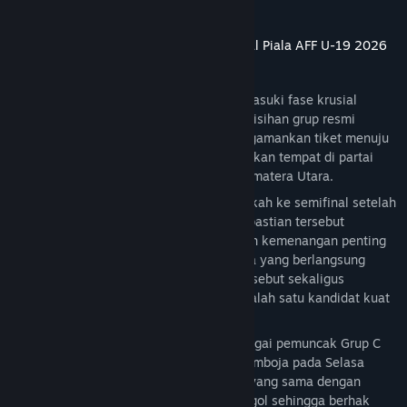
READ MORE
jitutoto alternatif
JITUTOTO SLOT TOTO4D Jadwal Semifinal Piala AFF U-19 2026
Indonesia Vs Australia.
Turnamen Piala AFF U-19 2026 kini memasuki fase krusial
setelah seluruh pertandingan babak penyisihan grup resmi
berakhir. Empat tim terbaik berhasil mengamankan tiket menuju
semifinal dan akan bersaing memperebutkan tempat di partai
puncak yang digelar di Stadion Utama Sumatera Utara.
Timnas Indonesia U-19 memastikan langkah ke semifinal setelah
tampil impresif sebagai juara Grup A. Kepastian tersebut
diperoleh usai skuad Garuda Muda meraih kemenangan penting
dengan skor 2-1 atas Vietnam dalam laga yang berlangsung
sengit pada Minggu (7/6/2026). Hasil tersebut sekaligus
mempertegas status Indonesia sebagai salah satu kandidat kuat
juara pada edisi kali ini.
Di sisi lain, Australia berhasil keluar sebagai pemuncak Grup C
setelah bermain imbang 2-2 melawan Kamboja pada Selasa
(9/6/2026). Meski memiliki jumlah poin yang sama dengan
Kamboja, Australia unggul dalam selisih gol sehingga berhak