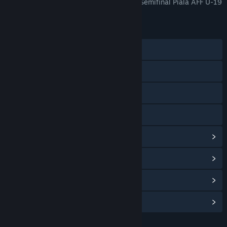
JITUTOTO SLOT TOTO4D Jadwal Semifinal Piala AFF U-19
TITLE:
2026 Indonesia Vs Australia.
Togel 10 Juta
GENRE:
May 14, 2026
RELEASE DATE:
Visit the website
Discord
View health warnings
View privacy policy
View update history
Read related news
View discussions
Find Community Groups