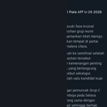
READ MORE
jitutoto alternatif
JITUTOTO SLOT TOTO4D Jadwal Semifinal Piala AFF U-19 2026
Indonesia Vs Australia.
Turnamen Piala AFF U-19 2026 kini memasuki fase krusial
setelah seluruh pertandingan babak penyisihan grup resmi
berakhir. Empat tim terbaik berhasil mengamankan tiket menuju
semifinal dan akan bersaing memperebutkan tempat di partai
puncak yang digelar di Stadion Utama Sumatera Utara.
Timnas Indonesia U-19 memastikan langkah ke semifinal setelah
tampil impresif sebagai juara Grup A. Kepastian tersebut
diperoleh usai skuad Garuda Muda meraih kemenangan penting
dengan skor 2-1 atas Vietnam dalam laga yang berlangsung
sengit pada Minggu (7/6/2026). Hasil tersebut sekaligus
mempertegas status Indonesia sebagai salah satu kandidat kuat
juara pada edisi kali ini.
Di sisi lain, Australia berhasil keluar sebagai pemuncak Grup C
setelah bermain imbang 2-2 melawan Kamboja pada Selasa
(9/6/2026). Meski memiliki jumlah poin yang sama dengan
Kamboja, Australia unggul dalam selisih gol sehingga berhak