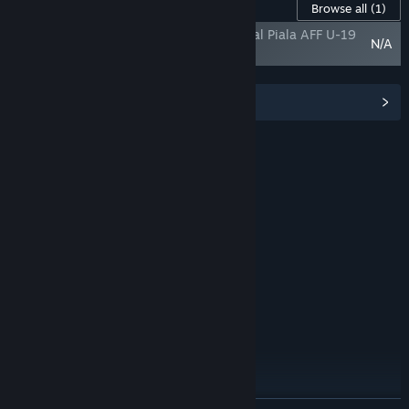
Content For jitutoto Lotre Togel
Browse all
(1)
JITUTOTO SLOT TOTO4D Jadwal Semifinal Piala AFF U-19
N/A
2026 Indonesia Vs Australia.
View Community Hub
About Lotre Togel
Keyword :
jitutoto Togel
Hadiah Togel
Togel Online
Togel 10 Juta
Nomor Togel 4D
jitutoto resmi
jitutoto link
jitutoto login