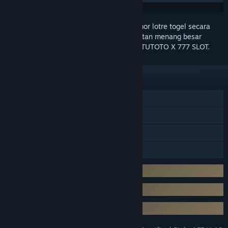
Agen jitutoto
menampung pembelian nomor lotre togel secara
eceran, namun pemain tetap berkesempatan menang besar
dengan hadiah utama senilai 10 juta di JITUTOTO X 777 SLOT.
FEATURES
Togel 10 Juta
Nomor Togel 4D
JITUTOTO BANDAR TOTO 4D
jitutoto Lotre Togel
Betting Togel Mulai Dari 100 Perak
Terima Pembelian Nomor Lotre Eceran
Hadiah Lotre Togel 4D 10 Juta Rupiah