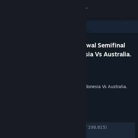
Sign in
Store
Community
JITUTOTO SLOT TOTO4D Jadwal Semifinal
Piala AFF U-19 2026 Indonesia Vs Australia.
About
Developer
jitutoto
Publisher
wukong
Released
May 14, 2026
Support
Jadwal Semifinal Piala AFF U-19 2026 Indonesia Vs Australia.
Change language
TAGS
+
Get the Steam Mobile App
REVIEWS
View desktop website
ENGLISH REVIEWS
Very Positive
(83% of 198,815)
RECENT:
Very Positive
(87% of 7,691)