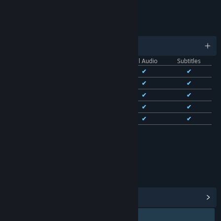
LINKS & INFO
LANGUAGES
English and 13 more
Interface
Full Audio
Subtitles
English
✔
✔
✔
French
✔
✔
✔
Italian
✔
✔
✔
German
✔
✔
✔
Spanish - Spain
✔
✔
✔
See all 14 supported languages
RATINGS
Age rating for: ESRB
View Steam Achievements
(38)