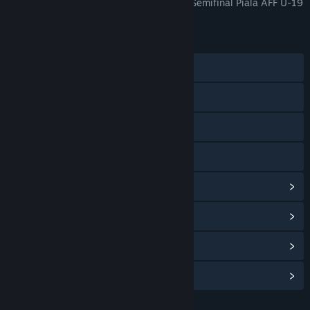
JITUTOTO SLOT TOTO4D Jadwal Semifinal Piala AFF U-19
TITLE:
2026 Indonesia Vs Australia.
Togel 10 Juta
GENRE:
May 14, 2026
RELEASE DATE:
Visit the website
Discord
View health warnings
View privacy policy
View update history
Read related news
View discussions
Find Community Groups