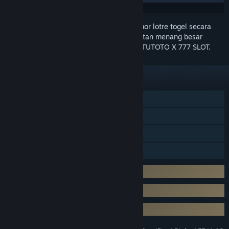
Agen jitutoto
menampung pembelian nomor lotre togel secara
eceran, namun pemain tetap berkesempatan menang besar
dengan hadiah utama senilai 10 juta di JITUTOTO X 777 SLOT.
FEATURES
Togel 10 Juta
Nomor Togel 4D
JITUTOTO BANDAR TOTO 4D
jitutoto Lotre Togel
Betting Togel Mulai Dari 100 Perak
Terima Pembelian Nomor Lotre Eceran
Hadiah Lotre Togel 4D 10 Juta Rupiah