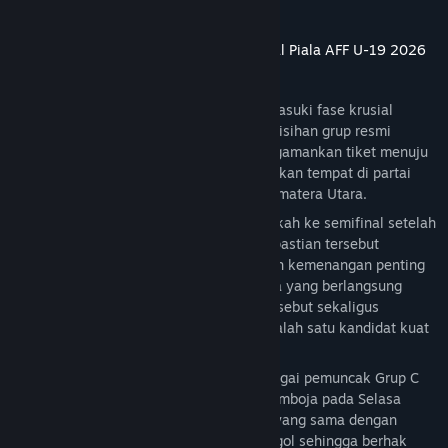
READ MORE
jitutoto alternatif
JITUTOTO SLOT TOTO4D Jadwal Semifinal Piala AFF U-19 2026
Indonesia Vs Australia.
Turnamen Piala AFF U-19 2026 kini memasuki fase krusial
setelah seluruh pertandingan babak penyisihan grup resmi
berakhir. Empat tim terbaik berhasil mengamankan tiket menuju
semifinal dan akan bersaing memperebutkan tempat di partai
puncak yang digelar di Stadion Utama Sumatera Utara.
Timnas Indonesia U-19 memastikan langkah ke semifinal setelah
tampil impresif sebagai juara Grup A. Kepastian tersebut
diperoleh usai skuad Garuda Muda meraih kemenangan penting
dengan skor 2-1 atas Vietnam dalam laga yang berlangsung
sengit pada Minggu (7/6/2026). Hasil tersebut sekaligus
mempertegas status Indonesia sebagai salah satu kandidat kuat
juara pada edisi kali ini.
Di sisi lain, Australia berhasil keluar sebagai pemuncak Grup C
setelah bermain imbang 2-2 melawan Kamboja pada Selasa
(9/6/2026). Meski memiliki jumlah poin yang sama dengan
Kamboja, Australia unggul dalam selisih gol sehingga berhak