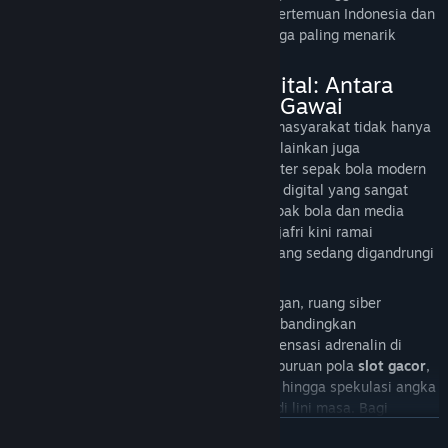
melaju ke semifinal sebagai juara grup. Pertemuan Indonesia dan
Australia diprediksi menjadi salah satu laga paling menarik
sepanjang turnamen.
Euforia Suporter di Era Digital: Antara
Lapangan Hijau dan Layar Gawai
Menjelang laga penentu ini, antusiasme masyarakat tidak hanya
meledak di loket penjualan tiket fisik, melainkan juga
mengguncang jagat maya. Lanskap suporter sepak bola modern
saat ini telah bergeser ke arah ekosistem digital yang sangat
dinamis. Di berbagai forum komunitas sepak bola dan media
sosial, pembahasan taktik pelatih Indra Sjafri kini ramai
berkelindan dengan tren hiburan daring yang sedang digandrungi
netizen.
Di tengah ketegangan menanti pertandingan, ruang siber
dipenuhi oleh obrolan suporter yang membandingkan
ketidakpastian hasil sepak bola dengan sensasi adrenalin di
platform digital. Istilah-istilah seperti perburuan pola
slot gacor
,
perputaran modal di platform
slot online
, hingga spekulasi angka
jitu
toto4D
kerap muncul berdampingan di lini masa. Bagi
sebagian netizen, menebak skor akhir pertandingan Garuda Muda
READ MORE