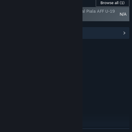
Content For jitutoto Lotre Togel
Browse all
(1)
JITUTOTO SLOT TOTO4D Jadwal Semifinal Piala AFF U-19
N/A
2026 Indonesia Vs Australia.
View Community Hub
About Lotre Togel
Keyword :
jitutoto Togel
Hadiah Togel
Togel Online
Togel 10 Juta
Nomor Togel 4D
jitutoto resmi
jitutoto link
jitutoto login