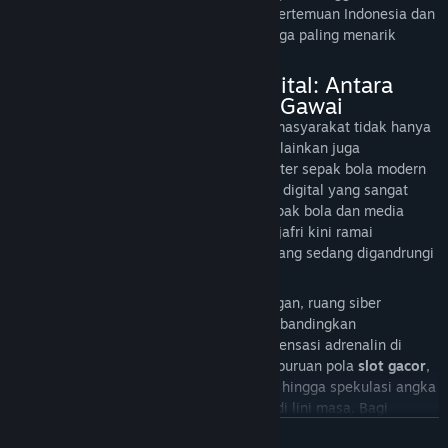
melaju ke semifinal sebagai juara grup. Pertemuan Indonesia dan
Australia diprediksi menjadi salah satu laga paling menarik
sepanjang turnamen.
Euforia Suporter di Era Digital: Antara
Lapangan Hijau dan Layar Gawai
Menjelang laga penentu ini, antusiasme masyarakat tidak hanya
meledak di loket penjualan tiket fisik, melainkan juga
mengguncang jagat maya. Lanskap suporter sepak bola modern
saat ini telah bergeser ke arah ekosistem digital yang sangat
dinamis. Di berbagai forum komunitas sepak bola dan media
sosial, pembahasan taktik pelatih Indra Sjafri kini ramai
berkelindan dengan tren hiburan daring yang sedang digandrungi
netizen.
Di tengah ketegangan menanti pertandingan, ruang siber
dipenuhi oleh obrolan suporter yang membandingkan
ketidakpastian hasil sepak bola dengan sensasi adrenalin di
platform digital. Istilah-istilah seperti perburuan pola
slot gacor
,
perputaran modal di platform
slot online
, hingga spekulasi angka
jitu
toto4D
kerap muncul berdampingan di lini masa. Bagi
sebagian netizen, menebak skor akhir pertandingan Garuda Muda
READ MORE