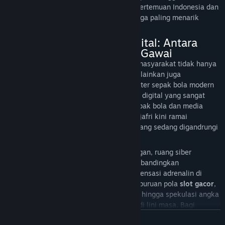
melaju ke semifinal sebagai juara grup. Pertemuan Indonesia dan
Australia diprediksi menjadi salah satu laga paling menarik
sepanjang turnamen.
Euforia Suporter di Era Digital: Antara
Lapangan Hijau dan Layar Gawai
Menjelang laga penentu ini, antusiasme masyarakat tidak hanya
meledak di loket penjualan tiket fisik, melainkan juga
mengguncang jagat maya. Lanskap suporter sepak bola modern
saat ini telah bergeser ke arah ekosistem digital yang sangat
dinamis. Di berbagai forum komunitas sepak bola dan media
sosial, pembahasan taktik pelatih Indra Sjafri kini ramai
berkelindan dengan tren hiburan daring yang sedang digandrungi
netizen.
Di tengah ketegangan menanti pertandingan, ruang siber
dipenuhi oleh obrolan suporter yang membandingkan
ketidakpastian hasil sepak bola dengan sensasi adrenalin di
platform digital. Istilah-istilah seperti perburuan pola
slot gacor
,
perputaran modal di platform
slot online
, hingga spekulasi angka
jitu
toto4D
kerap muncul berdampingan di lini masa. Bagi
sebagian netizen, menebak skor akhir pertandingan Garuda Muda
READ MORE