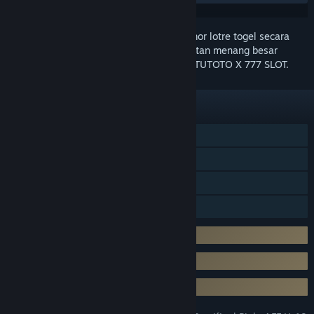
Agen jitutoto
menampung pembelian nomor lotre togel secara
eceran, namun pemain tetap berkesempatan menang besar
dengan hadiah utama senilai 10 juta di JITUTOTO X 777 SLOT.
FEATURES
Togel 10 Juta
Nomor Togel 4D
JITUTOTO BANDAR TOTO 4D
jitutoto Lotre Togel
Betting Togel Mulai Dari 100 Perak
Terima Pembelian Nomor Lotre Eceran
Hadiah Lotre Togel 4D 10 Juta Rupiah