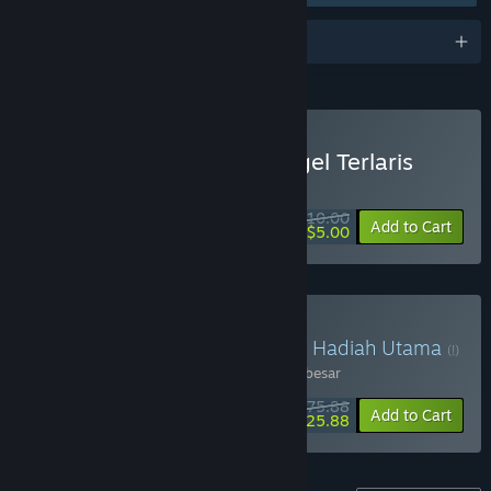
Awards
Pengecer Angka Lotre Togel Terlaris
Pemasangan Togel Nominal Kecil
$10.00
-50%
Add to Cart
$5.00
Prize Lotre Togel Terbesar
Hadiah Utama
(!)
Julukan jitutoto
Bandar Togel
->
Prize Terbesar
$75.88
-75%
Bundle info
Add to Cart
$25.88