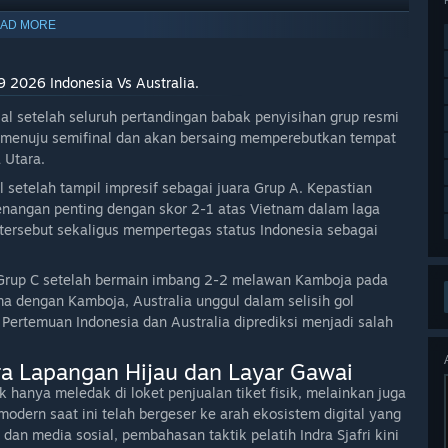
AD MORE
 2026 Indonesia Vs Australia.
al setelah seluruh pertandingan babak penyisihan grup resmi
t menuju semifinal dan akan bersaing memperebutkan tempat
 Utara.
setelah tampil impresif sebagai juara Grup A. Kepastian
enangan penting dengan skor 2-1 atas Vietnam dalam laga
 tersebut sekaligus mempertegas status Indonesia sebagai
ak Grup C setelah bermain imbang 2-2 melawan Kamboja pada
a dengan Kamboja, Australia unggul dalam selisih gol
 Pertemuan Indonesia dan Australia diprediksi menjadi salah
tara Lapangan Hijau dan Layar Gawai
 hanya meledak di loket penjualan tiket fisik, melainkan juga
dern saat ini telah bergeser ke arah ekosistem digital yang
dan media sosial, pembahasan taktik pelatih Indra Sjafri kini