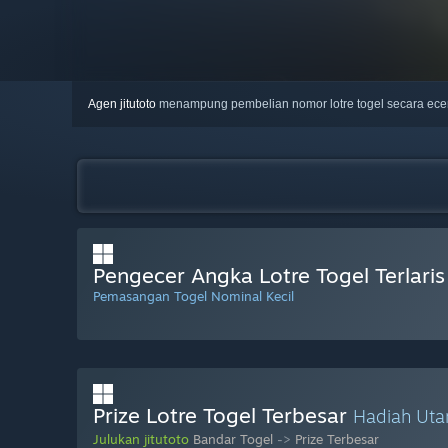
Agen jitutoto
menampung pembelian nomor lotre togel secara ece
Pengecer Angka Lotre Togel Terlaris
Pemasangan Togel Nominal Kecil
Prize Lotre Togel Terbesar
Hadiah Ut
Julukan jitutoto
Bandar Togel
->
Prize Terbesar