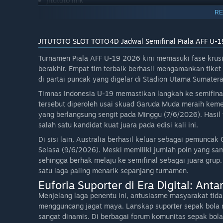
jitutoto link
RE
jitutoto login
jitutoto alternatif
JITUTOTO SLOT TOTO4D Jadwal Semifinal Piala AFF U-19
Turnamen Piala AFF U-19 2026 kini memasuki fase krusi
berakhir. Empat tim terbaik berhasil mengamankan tike
di partai puncak yang digelar di Stadion Utama Sumatera
Timnas Indonesia U-19 memastikan langkah ke semifinal 
tersebut diperoleh usai skuad Garuda Muda meraih kem
yang berlangsung sengit pada Minggu (7/6/2026). Hasil
salah satu kandidat kuat juara pada edisi kali ini.
Di sisi lain, Australia berhasil keluar sebagai pemunc
Selasa (9/6/2026). Meski memiliki jumlah poin yang sam
sehingga berhak melaju ke semifinal sebagai juara grup.
satu laga paling menarik sepanjang turnamen.
Euforia Suporter di Era Digital: An
Menjelang laga penentu ini, antusiasme masyarakat tidak
mengguncang jagat maya. Lanskap suporter sepak bola mo
sangat dinamis. Di berbagai forum komunitas sepak bola 