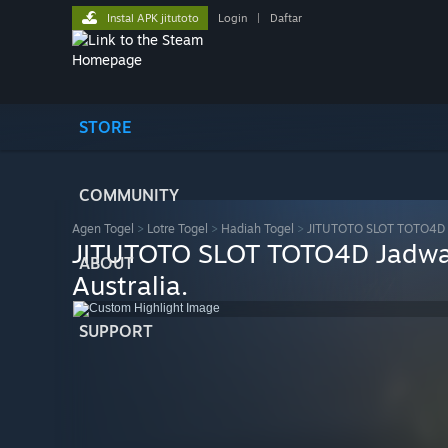
Instal APK jitutoto
Login
|
Daftar
STORE
COMMUNITY
Agen Togel
>
Lotre Togel
>
Hadiah Togel
>
JITUTOTO SLOT TOTO4D Ja
JITUTOTO SLOT TOTO4D Jadwal 
ABOUT
Australia.
SUPPORT