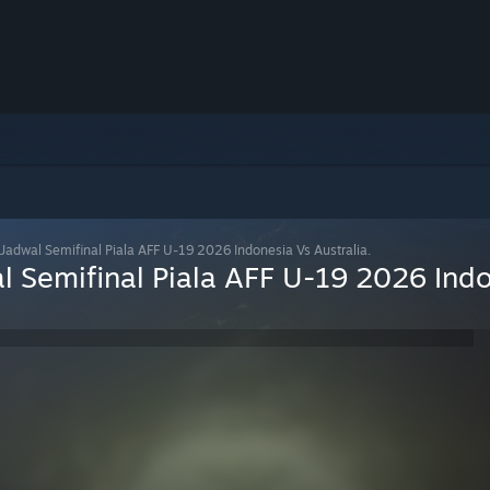
dwal Semifinal Piala AFF U-19 2026 Indonesia Vs Australia.
Semifinal Piala AFF U-19 2026 Indo