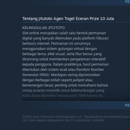
RE
bertahan yang bertekad mempertahankan mahkota kompe
Panitia pelaksana telah memastikan seluruh persiapan b
Utama Sumatera Utara diperkirakan akan dipadati ribua
Tentang jitutoto Agen Togel Eceran Prize 10 Juta
total kepada timnas kesayangan mereka.
KEUNGGULAN JITUTOTO:
Jadwal Semifinal Piala AFF U-19 2026
Slot online merupakan salah satu bentuk permainan
Kamis, 11 Juni 2026 – Stadion Utama Sumatera Utara
digital yang banyak ditemukan pada platform hiburan
berbasis internet. Permainan ini umumnya
16.00 WIB
— Thailand vs Kamboja
menggunakan sistem gulungan virtual dengan
berbagai tema, efek visual, serta fitur bonus yang
20.15 WIB
— Indonesia vs Australia
dirancang untuk memberikan pengalaman interaktif
Pemenang kedua pertandingan tersebut akan melaju ke pa
kepada pengguna. Dalam praktiknya, hasil permainan
semifinal, sementara tim yang kalah akan memperebutkan
ditentukan oleh sistem acak atau Random Number
Generator (RNG). Meskipun sering dipromosikan
Utara yang menjadi panggung lahirnya calon juara baru 
dengan berbagai istilah seperti jackpot atau
kemenangan besar, penting untuk memahami bahwa
setiap putaran memiliki unsur keberuntungan yang
tidak dapat diprediksi secara pasti. Oleh karena itu,
pengguna perlu memahami risiko finansial yang
RE
dapat muncul sebelum berpartisipasi.
jitutoto merupakan agen togel online yang menerima
©2023 Sony Interactive Entertainment LLC. Developed by Arrowhead Game Stu
LLC and related companies in the U.S. and other countries.
pembelian angka secara eceran
Member bisa mulai bermain
MINIMAL BET RINGAN: