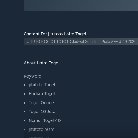
Content For jitutoto Lotre Togel
JITUTOTO SLOT TOTO4D Jadwal Semifinal Piala AFF U-19 2026 In
About Lotre Togel
Keyword :
jitutoto Togel
Hadiah Togel
Togel Online
Togel 10 Juta
Nomor Togel 4D
jitutoto resmi