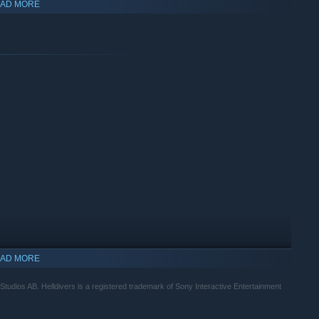
AD MORE
tisi.
erjalan dengan baik menjelang babak semifinal. Stadion
n suporter yang ingin memberikan dukungan langsung secara
rtai final yang dijadwalkan berlangsung dua hari setelah
 posisi ketiga. Seluruh mata kini tertuju pada Sumatera
sepak bola usia muda Asia Tenggara.
AD MORE
dios AB. Helldivers is a registered trademark of Sony Interactive Entertainment