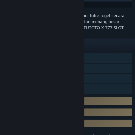
Agen jitutoto
menampung pembelian nomor lotre togel secara
eceran, namun pemain tetap berkesempatan menang besar
dengan hadiah utama senilai 10 juta di JITUTOTO X 777 SLOT.
FEATURES
Togel 10 Juta
Nomor Togel 4D
JITUTOTO BANDAR TOTO 4D
jitutoto Lotre Togel
Betting Togel Mulai Dari 100 Perak
Terima Pembelian Nomor Lotre Eceran
Hadiah Lotre Togel 4D 10 Juta Rupiah