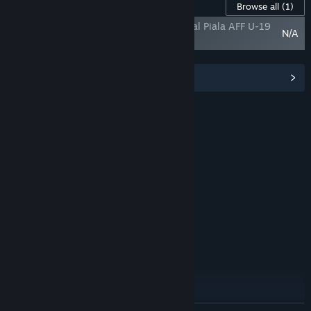
Content For jitutoto Lotre Togel
Browse all
(1)
JITUTOTO SLOT TOTO4D Jadwal Semifinal Piala AFF U-19
N/A
2026 Indonesia Vs Australia.
View Community Hub
About Lotre Togel
Keyword :
jitutoto Togel
Hadiah Togel
Togel Online
Togel 10 Juta
Nomor Togel 4D
jitutoto resmi
jitutoto link
jitutoto login