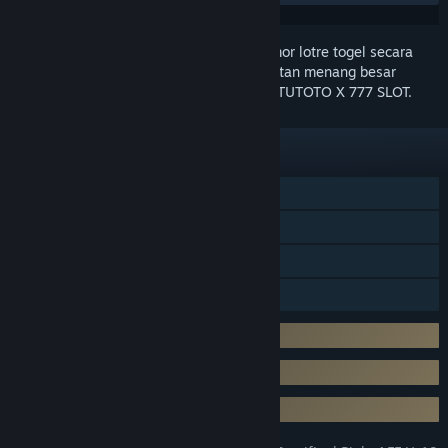
Agen jitutoto
menampung pembelian nomor lotre togel secara
eceran, namun pemain tetap berkesempatan menang besar
dengan hadiah utama senilai 10 juta di JITUTOTO X 777 SLOT.
FEATURES
Togel 10 Juta
Nomor Togel 4D
JITUTOTO BANDAR TOTO 4D
jitutoto Lotre Togel
Betting Togel Mulai Dari 100 Perak
Terima Pembelian Nomor Lotre Eceran
Hadiah Lotre Togel 4D 10 Juta Rupiah