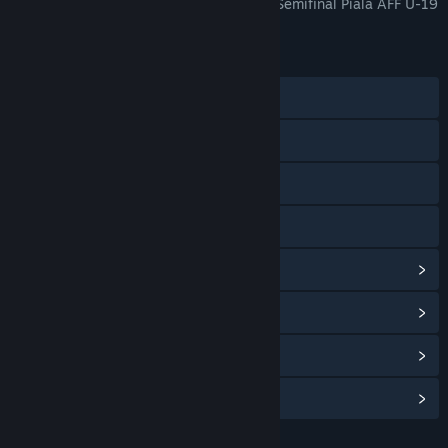
JITUTOTO SLOT TOTO4D Jadwal Semifinal Piala AFF U-19
TITLE:
2026 Indonesia Vs Australia.
Togel 10 Juta
GENRE:
May 14, 2026
RELEASE DATE:
Visit the website
Discord
View health warnings
View privacy policy
View update history
Read related news
View discussions
Find Community Groups