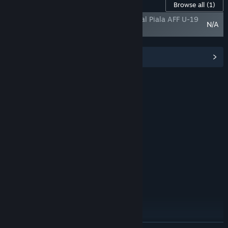
Content For jitutoto Lotre Togel
Browse all
(1)
JITUTOTO SLOT TOTO4D Jadwal Semifinal Piala AFF U-19
N/A
2026 Indonesia Vs Australia.
View Community Hub
About Lotre Togel
Keyword :
jitutoto Togel
Hadiah Togel
Togel Online
Togel 10 Juta
Nomor Togel 4D
jitutoto resmi
jitutoto link
jitutoto login