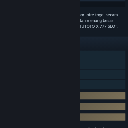
Agen jitutoto
menampung pembelian nomor lotre togel secara
eceran, namun pemain tetap berkesempatan menang besar
dengan hadiah utama senilai 10 juta di JITUTOTO X 777 SLOT.
FEATURES
Togel 10 Juta
Nomor Togel 4D
JITUTOTO BANDAR TOTO 4D
jitutoto Lotre Togel
Betting Togel Mulai Dari 100 Perak
Terima Pembelian Nomor Lotre Eceran
Hadiah Lotre Togel 4D 10 Juta Rupiah