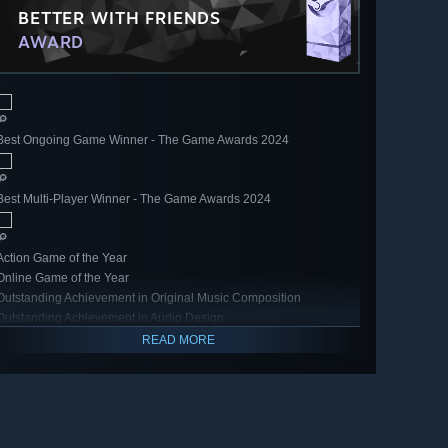
BETTER WITH FRIENDS
AWARD
🔎
Best Ongoing Game Winner - The Game Awards 2024
🔎
Best Multi-Player Winner - The Game Awards 2024
🔎
Action Game of the Year
Online Game of the Year
Outstanding Achievement in Original Music Composition
Outstanding Achievement in Audio Design
READ MORE
🔎
Game of the Year 2024 (Professional)
🔎
Game of the Year 2024