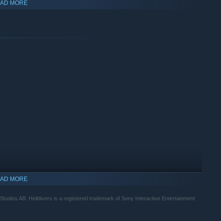
AD MORE
tisi.
erjalan dengan baik menjelang babak semifinal. Stadion
n suporter yang ingin memberikan dukungan langsung secara
rtai final yang dijadwalkan berlangsung dua hari setelah
 posisi ketiga. Seluruh mata kini tertuju pada Sumatera
sepak bola usia muda Asia Tenggara.
AD MORE
dios AB. Helldivers is a registered trademark of Sony Interactive Entertainment