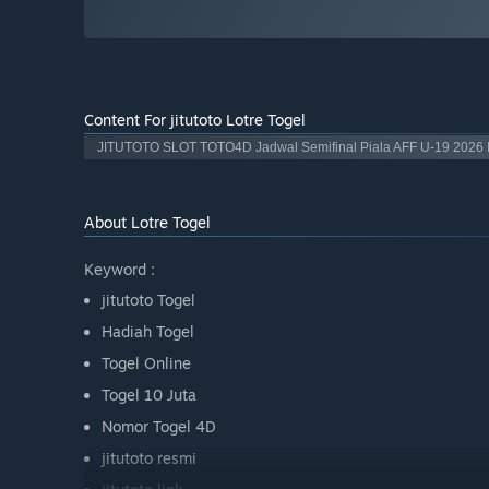
Content For jitutoto Lotre Togel
JITUTOTO SLOT TOTO4D Jadwal Semifinal Piala AFF U-19 2026 In
About Lotre Togel
Keyword :
jitutoto Togel
Hadiah Togel
Togel Online
Togel 10 Juta
Nomor Togel 4D
jitutoto resmi