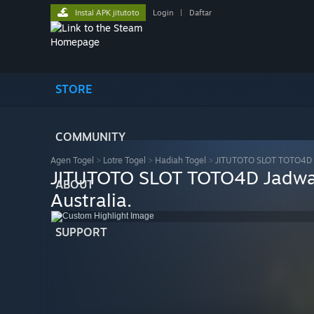
Instal APK jitutoto
Login
|
Daftar
STORE
COMMUNITY
Agen Togel
>
Lotre Togel
>
Hadiah Togel
>
JITUTOTO SLOT TOTO4D Ja
JITUTOTO SLOT TOTO4D Jadwal 
ABOUT
Australia.
SUPPORT