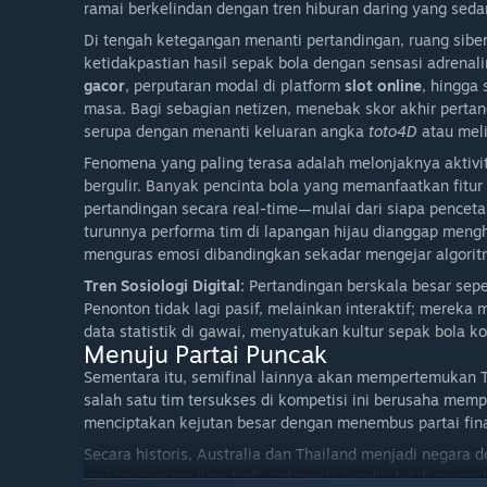
ramai berkelindan dengan tren hiburan daring yang seda
Di tengah ketegangan menanti pertandingan, ruang sibe
ketidakpastian hasil sepak bola dengan sensasi adrenalin 
gacor
, perputaran modal di platform
slot online
, hingga 
masa. Bagi sebagian netizen, menebak skor akhir per
serupa dengan menanti keluaran angka
toto4D
atau meli
Fenomena yang paling terasa adalah melonjaknya aktivi
bergulir. Banyak pencinta bola yang memanfaatkan fitur
pertandingan secara real-time—mulai dari siapa pencet
turunnya performa tim di lapangan hijau dianggap meng
menguras emosi dibandingkan sekadar mengejar algori
Tren Sosiologi Digital:
Pertandingan berskala besar seper
Penonton tidak lagi pasif, melainkan interaktif; mere
data statistik di gawai, menyatukan kultur sepak bola k
Menuju Partai Puncak
Sementara itu, semifinal lainnya akan mempertemukan 
salah satu tim tersukses di kompetisi ini berusaha me
menciptakan kejutan besar dengan menembus partai fina
Secara historis, Australia dan Thailand menjadi negara 
masing-masing lima trofi. Indonesia sendiri telah mengol