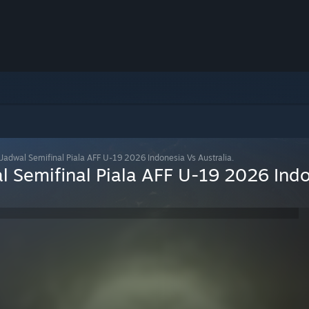
dwal Semifinal Piala AFF U-19 2026 Indonesia Vs Australia.
Semifinal Piala AFF U-19 2026 Indo