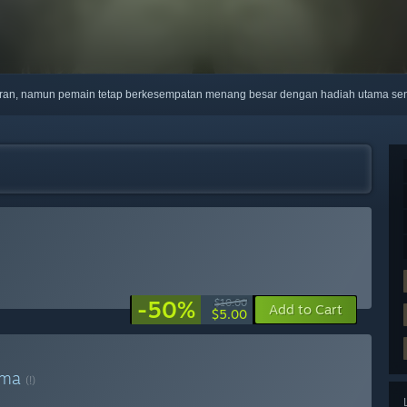
ran, namun pemain tetap berkesempatan menang besar dengan hadiah utama seni
-50%
$10.00
Add to Cart
$5.00
ama
(!)